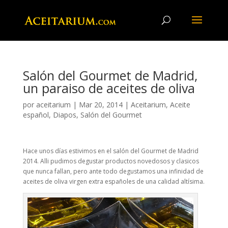
Salón del Gourmet de Madrid,
un paraiso de aceites de oliva
por
aceitarium
|
Mar 20, 2014
|
Aceitarium
,
Aceite
español
,
Diapos
,
Salón del Gourmet
Hace unos días estivimos en el salón del Gourmet de Madrid
2014. Alli pudimos degustar productos novedosos y clasicos
que nunca fallan, pero ante todo degustamos una infinidad de
aceites de oliva virgen extra españoles de una calidad altísima.