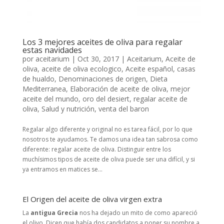
Los 3 mejores aceites de oliva para regalar
estas navidades
por
aceitarium
|
Oct 30, 2017
|
Aceitarium
,
Aceite de
oliva
,
aceite de oliva ecologico
,
Aceite español
,
casas
de hualdo
,
Denominaciones de origen
,
Dieta
Mediterranea
,
Elaboración de aceite de oliva
,
mejor
aceite del mundo
,
oro del desiert
,
regalar aceite de
oliva
,
Salud y nutrición
,
venta del baron
Regalar algo diferente y original no es tarea fácil, por lo que
nosotros te ayudamos. Te damos una idea tan sabrosa como
diferente: regalar aceite de oliva. Distinguir entre los
muchísimos tipos de aceite de oliva puede ser una difícil, y si
ya entramos en matices se...
El Origen del aceite de oliva virgen extra
La
antigua Grecia
nos ha dejado un mito de como apareció
el olivo. Dicen que había dos candidatos a poner su nombre a