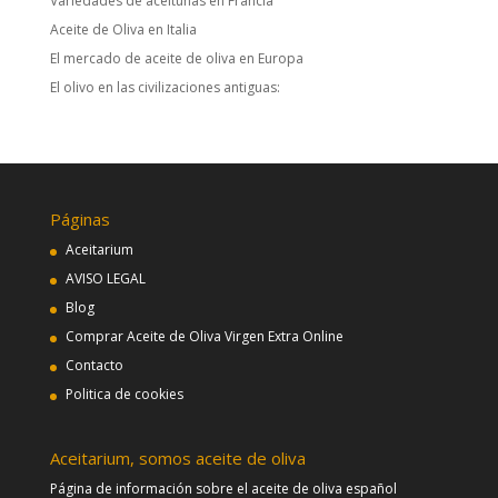
Variedades de aceitunas en Francia
Aceite de Oliva en Italia
El mercado de aceite de oliva en Europa
El olivo en las civilizaciones antiguas:
Páginas
Aceitarium
AVISO LEGAL
Blog
Comprar Aceite de Oliva Virgen Extra Online
Contacto
Politica de cookies
Aceitarium, somos aceite de oliva
Página de información sobre el aceite de oliva español