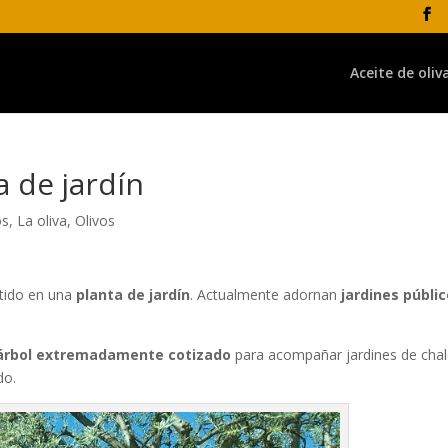
Aceite de oliv
a de jardín
os
,
La oliva
,
Olivos
tido en una
planta de jardín
. Actualmente adornan
jardines públic
 árbol extremadamente cotizado
para acompañar jardines de chal
do.