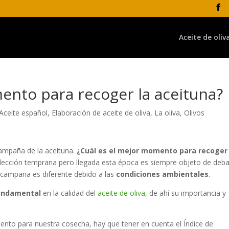
Aceite de oliv
ento para recoger la aceituna?
Aceite español
,
Elaboración de aceite de oliva
,
La oliva
,
Olivos
 campaña de la aceituna.
¿Cuál es el mejor momento para recoger 
olección temprana pero llegada esta época es siempre objeto de deb
a campaña es diferente debido a las
condiciones ambientale
s
.
fundamental
en la calidad del
aceite de oliva
, de ahí su importancia y
nto para nuestra cosecha, hay que tener en cuenta el Índice de