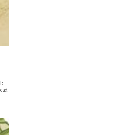
la
idad.