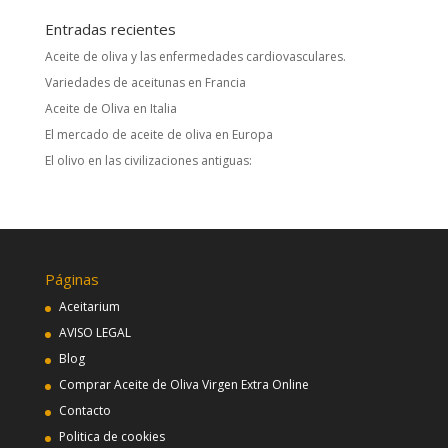
Entradas recientes
Aceite de oliva y las enfermedades cardiovasculares.
Variedades de aceitunas en Francia
Aceite de Oliva en Italia
El mercado de aceite de oliva en Europa
El olivo en las civilizaciones antiguas:
Páginas
Aceitarium
AVISO LEGAL
Blog
Comprar Aceite de Oliva Virgen Extra Online
Contacto
Politica de cookies